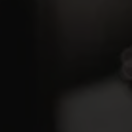
Cuvée Emma Blanc 2023
BIO, IGP Charentais, Vin Blanc
Vendu par carton de 6
17,10
€
/ par unité