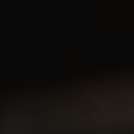
BIB 3L Grains de Cocotte
Colombard 2022
BIB, IGP Charentais, Vin Blanc, Vin de France
25,15
€