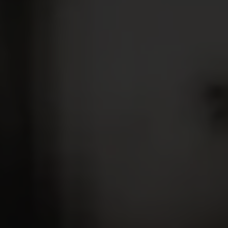
BIB, IGP Charentais, Vin Rouge
25,15
€