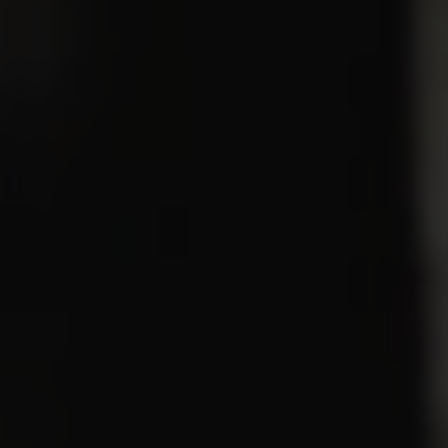
CHÂTEAU HAUT-GRELOT
28 Les Grelauds
33820 Saint-Ciers-Sur-Gironde
Tél :
05 57 32 65 98
Nous écrire par mail
NOS VINS
Château Haut-Grelot
Domaine Grains d’Estuaire
Château Penaud
Accessoires