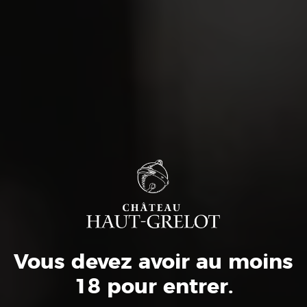
Magnum Grains de Confidence
Rouge 2018
grains d'estuaire, IGP Charentais, red wine, Vin
Rouge
63,90
€
Vous devez avoir au moins
18 pour entrer.