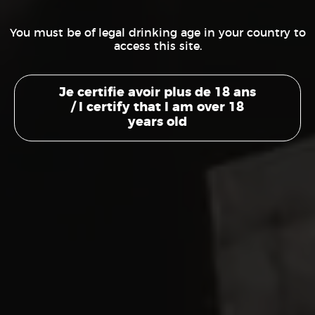
You must be of legal drinking age in your country to
access this site.
Je certifie avoir plus de 18 ans
/ I certify that I am over 18
years old
Expédition
sous 24/48h
Paiement CB
sécurisé