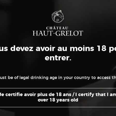
us devez avoir au moins 18 p
Nos autres actualités
entrer.
st be of legal drinking age in your country to access thi
Je certifie avoir plus de 18 ans / I certify that I a
over 18 years old